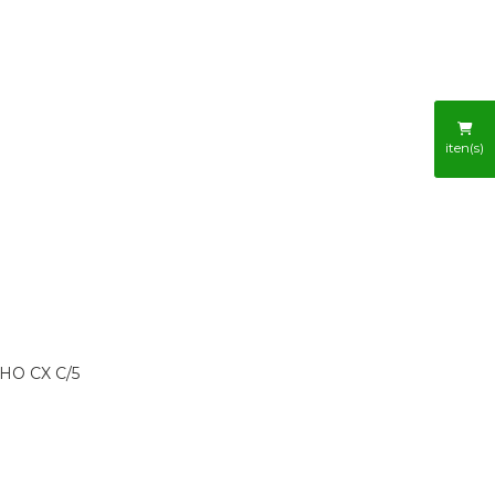
R
iten(s)
HO CX C/5