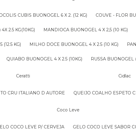
ROCOLIS CUBIS BUONOGEL 6 X 2. (12 KG)
COUVE - FLOR BU
4X 2.5 KG(10KG)
MANDIOCA BUONOGEL 4 X 2,5 (10 KG)
(12.5 KG)
MILHO DOCE BUONOGEL 4 X 2.5 (10 KG)
PA
QUIABO BUONOGEL 4 X 2.5 (10KG)
RUSSA BUONOGEL (B
Ceratti
Cidlac
NTO CRU ITALIANO D AUTORE
QUEIJO COALHO ESPETO C
Coco Leve
GELO COCO LEVE P/ CERVEJA
GELO COCO LEVE SABOR 