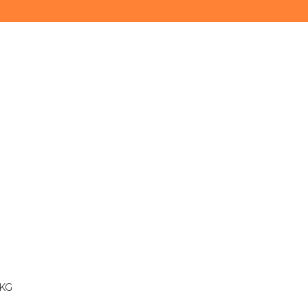
(11) 3628-0000
(11) 93747-9893
 KG