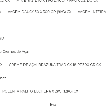
G) CX
MIX BRASIL 10 X 1 KG DAUCY - NAO COZIDO CX
X
VAGEM DAUCY 30 X 300 GR (9KG) CX
VAGEM INTEIRA 
BD
ko Cremes de Açai
CX
CREME DE AÇAI BRAZUKA TRAD CX 18 PT 300 GR CX
lchef
POLENTA PALITO ELCHEF 6 X 2KG (12KG) CX
Eva