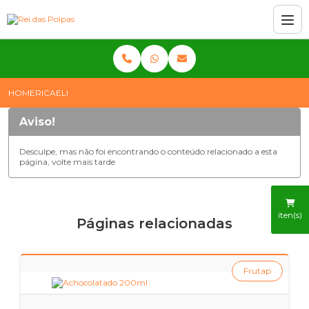
HOME
RICAELI
Aviso!
Desculpe, mas não foi encontrando o conteúdo relacionado a esta
página, volte mais tarde
iten(s)
Páginas relacionadas
Frutap