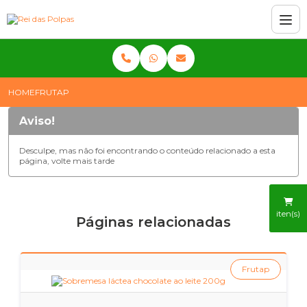
HOME
FRUTAP
Aviso!
Desculpe, mas não foi encontrando o conteúdo relacionado a esta
página, volte mais tarde
iten(s)
Páginas relacionadas
Frutap