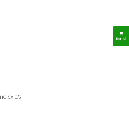
R
iten(s)
HO CX C/5