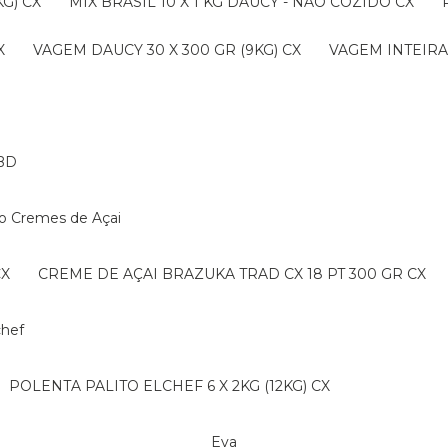
G) CX
MIX BRASIL 10 X 1 KG DAUCY - NAO COZIDO CX
X
VAGEM DAUCY 30 X 300 GR (9KG) CX
VAGEM INTEIRA 
BD
ko Cremes de Açai
CX
CREME DE AÇAI BRAZUKA TRAD CX 18 PT 300 GR CX
lchef
POLENTA PALITO ELCHEF 6 X 2KG (12KG) CX
Eva