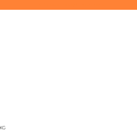
(11) 3628-0000
(11) 93747-9893
 KG