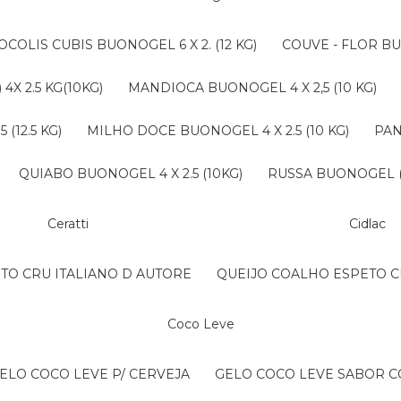
ROCOLIS CUBIS BUONOGEL 6 X 2. (12 KG)
COUVE - FLOR BU
4X 2.5 KG(10KG)
MANDIOCA BUONOGEL 4 X 2,5 (10 KG)
(12.5 KG)
MILHO DOCE BUONOGEL 4 X 2.5 (10 KG)
PA
QUIABO BUONOGEL 4 X 2.5 (10KG)
RUSSA BUONOGEL (B
Ceratti
Cidlac
NTO CRU ITALIANO D AUTORE
QUEIJO COALHO ESPETO C
Coco Leve
GELO COCO LEVE P/ CERVEJA
GELO COCO LEVE SABOR 