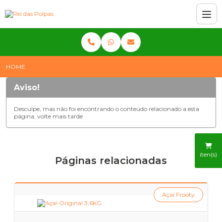
HOME
Aviso!
Desculpe, mas não foi encontrando o conteúdo relacionado a esta
página, volte mais tarde
iten(s)
Páginas relacionadas
Açaí Frooty