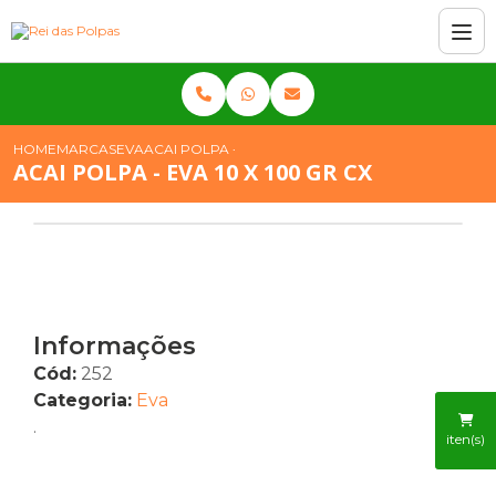
HOME
MARCAS
EVA
ACAI POLPA - EVA 10 X 100 GR CX
ACAI POLPA - EVA 10 X 100 GR CX
Informações
Cód:
252
Categoria:
Eva
.
iten(s)