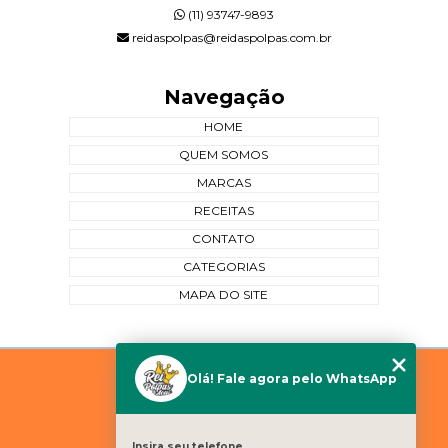
(11) 93747-9893
reidaspolpas@reidaspolpas.com.br
Navegação
HOME
QUEM SOMOS
MARCAS
RECEITAS
CONTATO
CATEGORIAS
MAPA DO SITE
Copyright © Rei das Polpas. (Lei 9610 de 19/02/1998)
Olá! Fale agora pelo WhatsApp
W3C
W3C
Insira seu telefone