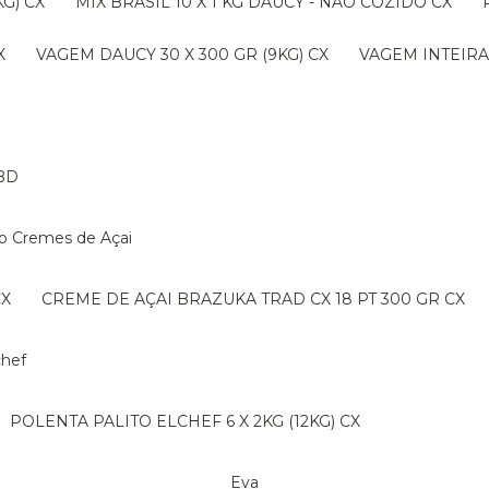
G) CX
MIX BRASIL 10 X 1 KG DAUCY - NAO COZIDO CX
X
VAGEM DAUCY 30 X 300 GR (9KG) CX
VAGEM INTEIRA 
BD
ko Cremes de Açai
CX
CREME DE AÇAI BRAZUKA TRAD CX 18 PT 300 GR CX
lchef
POLENTA PALITO ELCHEF 6 X 2KG (12KG) CX
Eva