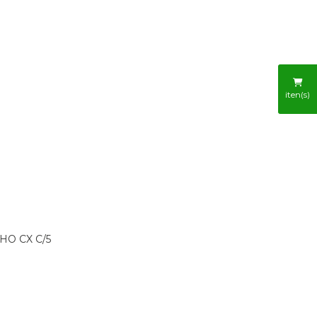
R
iten(s)
HO CX C/5