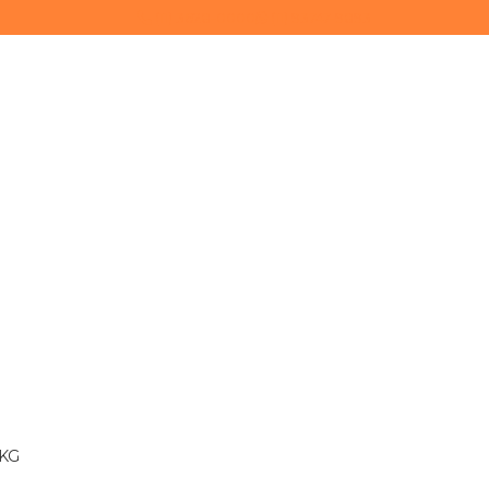
(11) 3628-0000
(11) 93747-9893
 KG