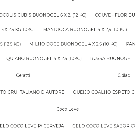
ROCOLIS CUBIS BUONOGEL 6 X 2. (12 KG)
COUVE - FLOR BU
4X 2.5 KG(10KG)
MANDIOCA BUONOGEL 4 X 2,5 (10 KG)
(12.5 KG)
MILHO DOCE BUONOGEL 4 X 2.5 (10 KG)
PA
QUIABO BUONOGEL 4 X 2.5 (10KG)
RUSSA BUONOGEL (B
Ceratti
Cidlac
NTO CRU ITALIANO D AUTORE
QUEIJO COALHO ESPETO C
Coco Leve
GELO COCO LEVE P/ CERVEJA
GELO COCO LEVE SABOR 