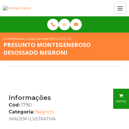
HOME
MARCAS
NEGRONI
PRESUNTO MONTEGENEROSO DESOSSADO 
PRESUNTO MONTEGENEROSO
DESOSSADO NEGRONI
Informações
iten(s)
Cód:
1790
Categoria:
Negroni
IMAGEM ILUSTRATIVA