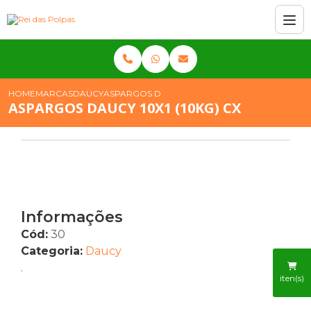
HOME
MARCAS
DAUCY
ASPARGOS DAUCY 10X1 (10KG) CX
ASPARGOS DAUCY 10X1 (10KG) CX
Informações
Cód:
30
Categoria:
Daucy
.
iten(s)