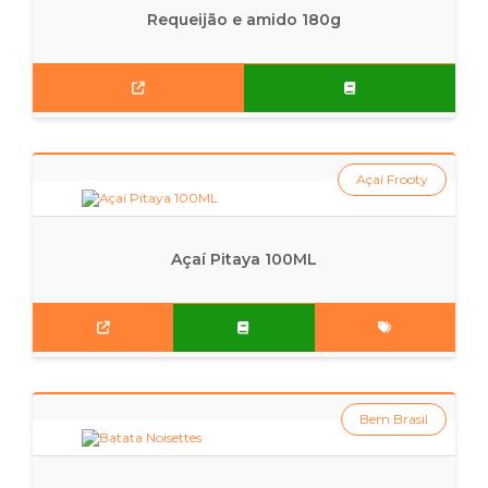
Requeijão e amido 180g
Açaí Frooty
Açaí Pitaya 100ML
Bem Brasil