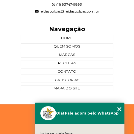
(11) 93747-9893
reidaspolpas@reidaspolpas.com.br
Navegação
HOME
QUEM SOMOS
MARCAS
RECEITAS
CONTATO
CATEGORIAS
MAPA DO SITE
Copyright © Rei das Polpas. (Lei 9610 de 19/02/1998)
Olá! Fale agora pelo WhatsApp
W3C
W3C
Insira seu telefone