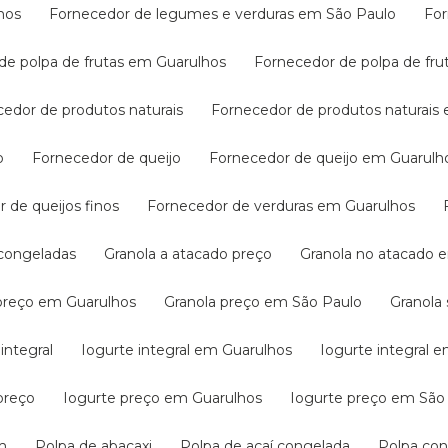
hos
Fornecedor de legumes e verduras em São Paulo
Fo
 de polpa de frutas em Guarulhos
Fornecedor de polpa de fr
cedor de produtos naturais
Fornecedor de produtos naturais
o
Fornecedor de queijo
Fornecedor de queijo em Guarulh
r de queijos finos
Fornecedor de verduras em Guarulhos
s congeladas
Granola a atacado preço
Granola no atacado
 preço em Guarulhos
Granola preço em São Paulo
Granol
 integral
Iogurte integral em Guarulhos
Iogurte integral 
preço
Iogurte preço em Guarulhos
Iogurte preço em São
m
Polpa de abacaxi
Polpa de açaí congelada
Polpa co