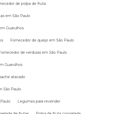
rnecedor de polpa de fruta
utas em São Paulo
 em Guarulhos
os
Fornecedor de queijo em São Paulo
Fornecedor de verduras em São Paulo
 em Guarulhos
a sache atacado
em São Paulo
 Paulo
Legumes para revender
ngelada de frutas
Polpa de fruta congelada