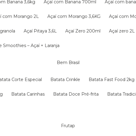
com Banana 3,6kg
Açaí com Banana 700ml
Açaí com ba
çaí com Morango 2L
Açaí com Morango 3,6KG
Açaí com M
granola
Açaí Pitaya 3,6L
Açaí Zero 200ml
Açaí zero 2L
 e Smoothies – Açaí + Laranja
Bem Brasil
Batata Corte Especial
Batata Crinkle
Batata Fast Food 2kg
kg
Batata Carinhas
Batata Doce Pré-frita
Batata Tradic
Frutap