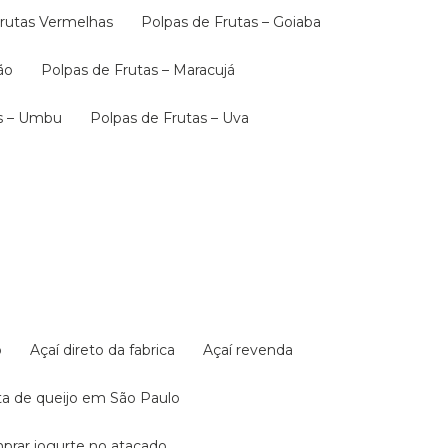
 Frutas Vermelhas
Polpas de Frutas – Goiaba
ão
Polpas de Frutas – Maracujá
as – Umbu
Polpas de Frutas – Uva
o
Açaí direto da fabrica
Açaí revenda
sta de queijo em São Paulo
mprar iogurte no atacado