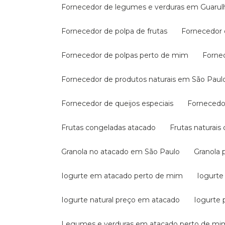
Fornecedor de legumes e verduras em Guarul
Fornecedor de polpa de frutas
Fornecedor
Fornecedor de polpas perto de mim
Forne
Fornecedor de produtos naturais em São Paul
Fornecedor de queijos especiais
Fornecedo
Frutas congeladas atacado
Frutas naturai
Granola no atacado em São Paulo
Granola
Iogurte em atacado perto de mim
Iogurte
Iogurte natural preço em atacado
Iogurte 
Legumes e verduras em atacado perto de mi