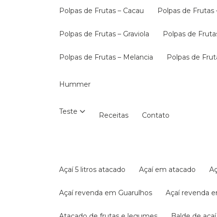
Polpas de Frutas – Cacau
Polpas de Frutas 
Polpas de Frutas – Graviola
Polpas de Fruta
Polpas de Frutas – Melancia
Polpas de Fru
Hummer
Teste
Receitas
Contato
Açaí 5 litros atacado
Açaí em atacado
Açaí revenda em Guarulhos
Açaí revenda 
Atacado de frutas e legumes
Balde de aça