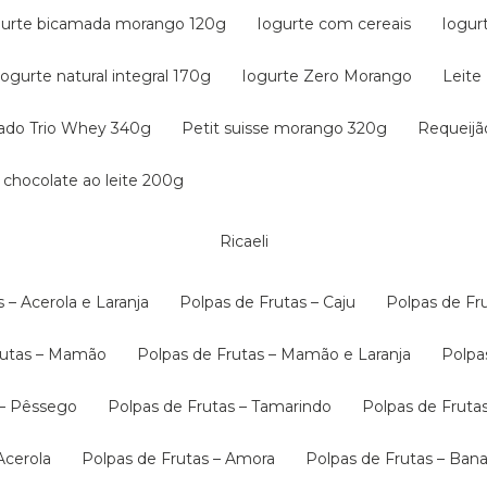
gurte bicamada morango 120g
Iogurte com cereais
Iogur
Iogurte natural integral 170g
Iogurte Zero Morango
Leit
tado Trio Whey 340g
Petit suisse morango 320g
Requeij
 chocolate ao leite 200g
Ricaeli
s – Acerola e Laranja
Polpas de Frutas – Caju
Polpas de F
Frutas – Mamão
Polpas de Frutas – Mamão e Laranja
Polp
s – Pêssego
Polpas de Frutas – Tamarindo
Polpas de Fruta
 Acerola
Polpas de Frutas – Amora
Polpas de Frutas – B