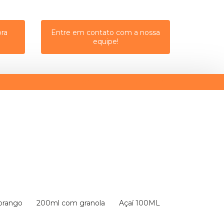
ra
Entre em contato com a nossa
equipe!
(11) 3628-0000
(11) 93747-9893
Morango
200ml com granola
Açaí 100ML