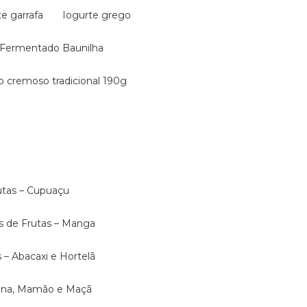
te garrafa
Iogurte grego
e Fermentado Baunilha
ão cremoso tradicional 190g
rutas – Cupuaçu
as de Frutas – Manga
s – Abacaxi e Hortelã
anana, Mamão e Maçã