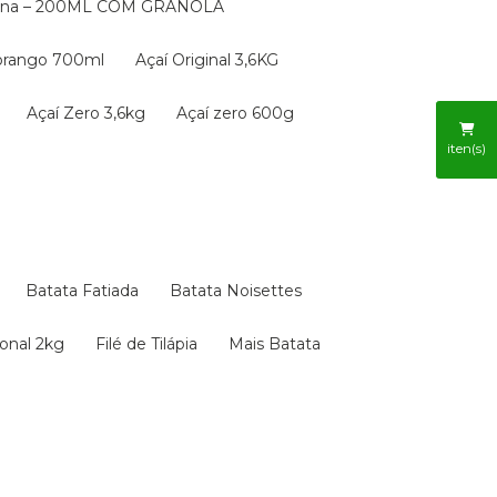
nana – 200ML COM GRANOLA
orango 700ml
Açaí Original 3,6KG
Açaí Zero 3,6kg
Açaí zero 600g
iten(s)
Batata Fatiada
Batata Noisettes
ional 2kg
Filé de Tilápia
Mais Batata