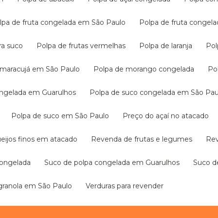
olpa de fruta congelada em São Paulo
Polpa de fruta congel
ara suco
Polpa de frutas vermelhas
Polpa de laranja
Po
e maracujá em São Paulo
Polpa de morango congelada
P
congelada em Guarulhos
Polpa de suco congelada em São Pau
Polpa de suco em São Paulo
Preço do açaí no atacado
ueijos finos em atacado
Revenda de frutas e legumes
R
congelada
Suco de polpa congelada em Guarulhos
Suco 
 granola em São Paulo
Verduras para revender