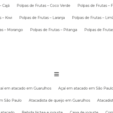
– Cajá
Polpas de Frutas – Coco Verde
Polpas de Frutas –
s – Kiwi
Polpas de Frutas – Laranja
Polpas de Frutas – Lim
tas – Morango
Polpas de Frutas – Pitanga
Polpas de Frut
Açaí em atacado em Guarulhos
Açaí em atacado em São Paul
em São Paulo
Atacadista de queijo em Guarulhos
Atacadi
í atacado
Bebida láctea e iogurte
Caixa de iogurte
Co