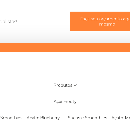
Faça seu orçamento ago
alistas!
mesmo
Produtos
Açaí Frooty
e Smoothies – Açaí + Blueberry
Sucos e Smoothies – Açaí + 