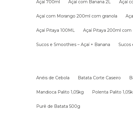
Açaí 700ml
Açaí com Banana 2L
Açaí 
Açaí com Morango 200ml com granola
A
Açaí Pitaya 100ML
Açaí Pitaya 200ml com 
Sucos e Smoothies – Açaí + Banana
Sucos
Anéis de Cebola
Batata Corte Caseiro
Mandioca Palito 1,05kg
Polenta Palito 1,05
Purê de Batata 500g