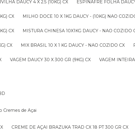
ERVILHA DAUCY 4 X 2.5 (10KG) CX
ESPINAFRE FOLHA DAUCY 4
KG) CX
MILHO DOCE 10 X 1KG DAUCY - (10KG) NAO COZ
KG) CX
MISTURA CHINESA 10X1KG DAUCY - NAO COZIDO 
G) CX
MIX BRASIL 10 X 1 KG DAUCY - NAO COZIDO CX
X
VAGEM DAUCY 30 X 300 GR (9KG) CX
VAGEM INTEIRA 
BD
ko Cremes de Açai
CX
CREME DE AÇAI BRAZUKA TRAD CX 18 PT 300 GR CX