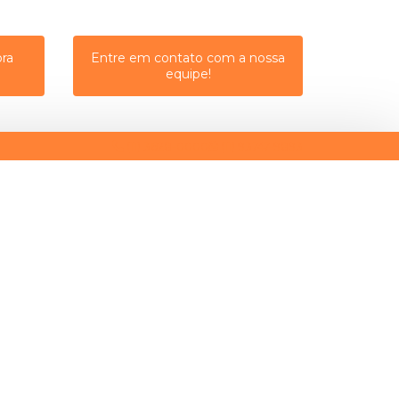
ra
Entre em contato com a nossa
equipe!
(11) 3628-0000
(11) 93747-9893