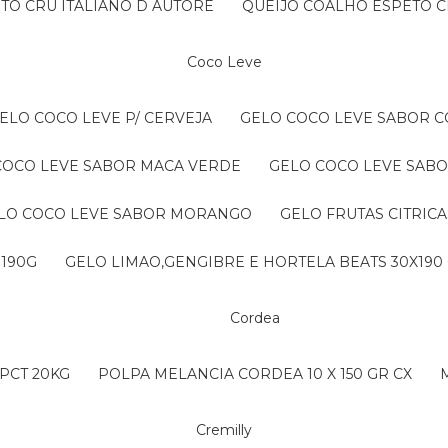
NTO CRU ITALIANO D AUTORE
QUEIJO COALHO ESPETO C
Coco Leve
GELO COCO LEVE P/ CERVEJA
GELO COCO LEVE SABOR 
 COCO LEVE SABOR MACA VERDE
GELO COCO LEVE SAB
ELO COCO LEVE SABOR MORANGO
GELO FRUTAS CITRICA
 190G
GELO LIMAO,GENGIBRE E HORTELA BEATS 30X190
Cordea
PCT 20KG
POLPA MELANCIA CORDEA 10 X 150 GR CX
Cremilly