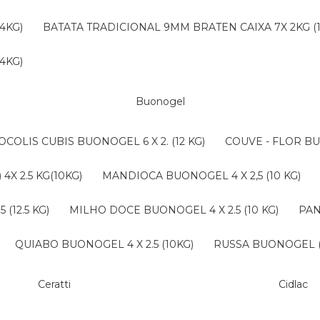
4KG)
BATATA TRADICIONAL 9MM BRATEN CAIXA 7X 2KG (
4KG)
Buonogel
ROCOLIS CUBIS BUONOGEL 6 X 2. (12 KG)
COUVE - FLOR BU
4X 2.5 KG(10KG)
MANDIOCA BUONOGEL 4 X 2,5 (10 KG)
(12.5 KG)
MILHO DOCE BUONOGEL 4 X 2.5 (10 KG)
PA
QUIABO BUONOGEL 4 X 2.5 (10KG)
RUSSA BUONOGEL (B
Ceratti
Cidlac