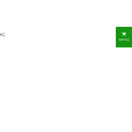
 KG
iten(s)
R