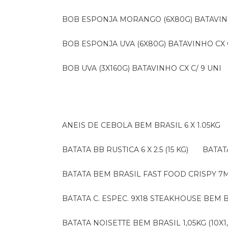
BOB ESPONJA MORANGO (6X80G) BATAVIN
BOB ESPONJA UVA (6X80G) BATAVINHO CX C
BOB UVA (3X160G) BATAVINHO CX C/ 9 UNI
ANEIS DE CEBOLA BEM BRASIL 6 X 1.05KG
BATATA BB RUSTICA 6 X 2.5 (15 KG)
BATA
BATATA BEM BRASIL FAST FOOD CRISPY 7M (
BATATA C. ESPEC. 9X18 STEAKHOUSE BEM B
BATATA NOISETTE BEM BRASIL 1,05KG (10X1