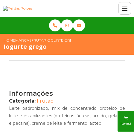
HOME
MARCAS
FRUTAP
IOGURTE GREGO
Iogurte grego
Informações
Categoria:
Frutap
Leite padronizado, mix de concentrado proteico de
leite e estabilizantes (proteínas lácteas, amido, gelatina
e pectina), creme de leite e fermento lácteo.
iten(s)