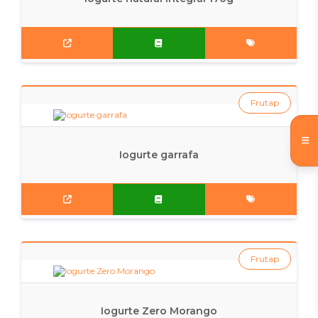
Frutap
Iogurte garrafa
Frutap
Iogurte Zero Morango