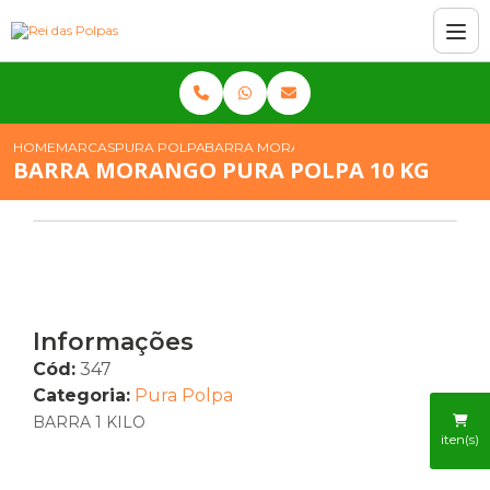
HOME
MARCAS
PURA POLPA
BARRA MORANGO PURA POLPA 10 KG
BARRA MORANGO PURA POLPA 10 KG
Informações
Cód:
347
Categoria:
Pura Polpa
BARRA 1 KILO
iten(s)