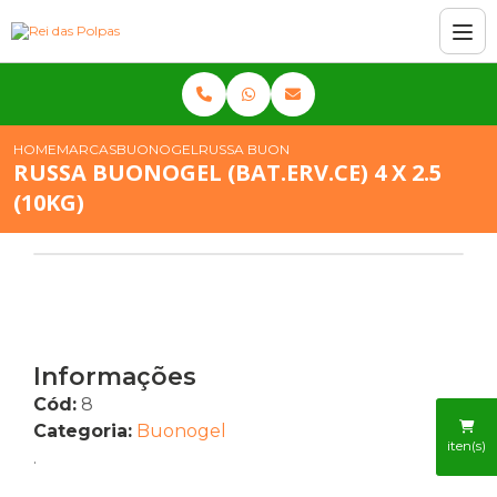
HOME
MARCAS
BUONOGEL
RUSSA BUONOGEL (BAT.ERV.CE) 4 X 2.5 (10
RUSSA BUONOGEL (BAT.ERV.CE) 4 X 2.5
(10KG)
Informações
Cód:
8
Categoria:
Buonogel
iten(s)
.