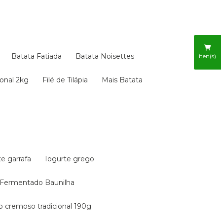
Batata Fatiada
Batata Noisettes
iten(s)
ional 2kg
Filé de Tilápia
Mais Batata
te garrafa
Iogurte grego
e Fermentado Baunilha
ão cremoso tradicional 190g