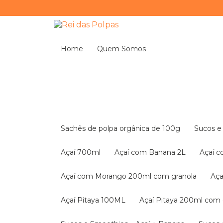
Home
Quem Somos
Sachês de polpa orgânica de 100g
Sucos 
Açaí 700ml
Açaí com Banana 2L
Açaí 
Açaí com Morango 200ml com granola
A
Açaí Pitaya 100ML
Açaí Pitaya 200ml com 