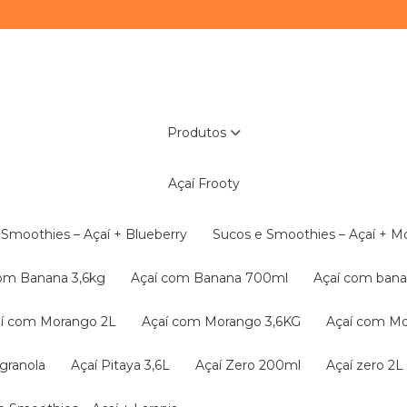
Produtos
Açaí Frooty
e Smoothies – Açaí + Blueberry
Sucos e Smoothies – Açaí + 
com Banana 3,6kg
Açaí com Banana 700ml
Açaí com ba
çaí com Morango 2L
Açaí com Morango 3,6KG
Açaí com M
granola
Açaí Pitaya 3,6L
Açaí Zero 200ml
Açaí zero 2L