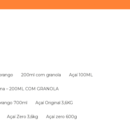
(11) 3628-0000
(11) 93747-9893
Morango
200ml com granola
Açaí 100ML
nana – 200ML COM GRANOLA
orango 700ml
Açaí Original 3,6KG
Açaí Zero 3,6kg
Açaí zero 600g