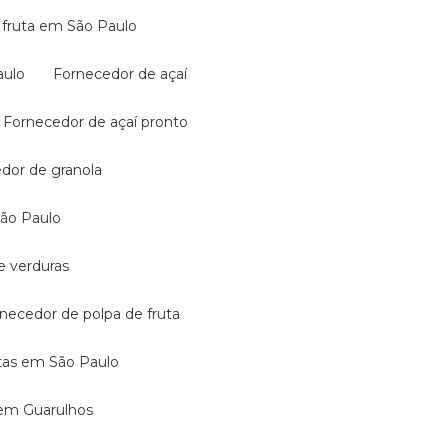
de fruta em São Paulo
aulo
Fornecedor de açaí
Fornecedor de açaí pronto
edor de granola
São Paulo
e verduras
rnecedor de polpa de fruta
utas em São Paulo
 em Guarulhos