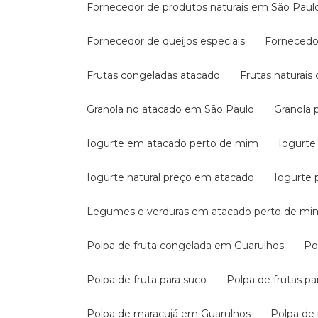
Fornecedor de produtos naturais em São Paul
Fornecedor de queijos especiais
Fornecedo
Frutas congeladas atacado
Frutas naturai
Granola no atacado em São Paulo
Granola
Iogurte em atacado perto de mim
Iogurte
Iogurte natural preço em atacado
Iogurte 
Legumes e verduras em atacado perto de mi
Polpa de fruta congelada em Guarulhos
P
Polpa de fruta para suco
Polpa de frutas p
Polpa de maracujá em Guarulhos
Polpa d