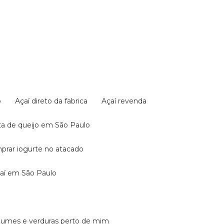
o
Açaí direto da fabrica
Açaí revenda
sta de queijo em São Paulo
mprar iogurte no atacado
açaí em São Paulo
legumes e verduras perto de mim