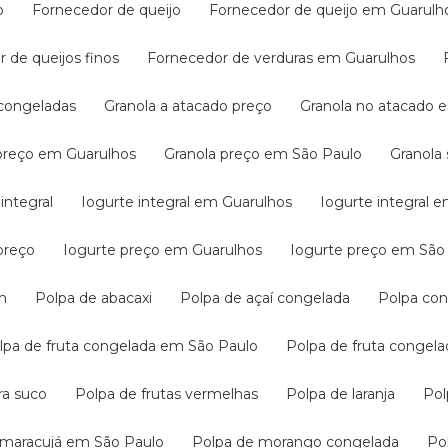
o
Fornecedor de queijo
Fornecedor de queijo em Guarulh
r de queijos finos
Fornecedor de verduras em Guarulhos
s congeladas
Granola a atacado preço
Granola no atacado
 preço em Guarulhos
Granola preço em São Paulo
Granol
 integral
Iogurte integral em Guarulhos
Iogurte integral 
preço
Iogurte preço em Guarulhos
Iogurte preço em São
m
Polpa de abacaxi
Polpa de açaí congelada
Polpa co
olpa de fruta congelada em São Paulo
Polpa de fruta congel
ara suco
Polpa de frutas vermelhas
Polpa de laranja
Po
e maracujá em São Paulo
Polpa de morango congelada
P