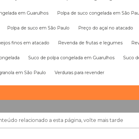
congelada em Guarulhos
Polpa de suco congelada em São Pau
Polpa de suco em São Paulo
Preço do açaí no atacado
ueijos finos em atacado
Revenda de frutas e legumes
R
congelada
Suco de polpa congelada em Guarulhos
Suco 
 granola em São Paulo
Verduras para revender
teúdo relacionado a esta página, volte mais tarde