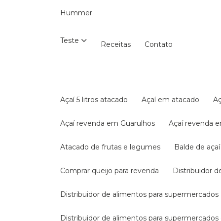
Hummer
Teste
Receitas
Contato
Açaí 5 litros atacado
Açaí em atacado
Açaí revenda em Guarulhos
Açaí revenda 
Atacado de frutas e legumes
Balde de aça
Comprar queijo para revenda
Distribuidor d
Distribuidor de alimentos para supermercados
Distribuidor de alimentos para supermercado