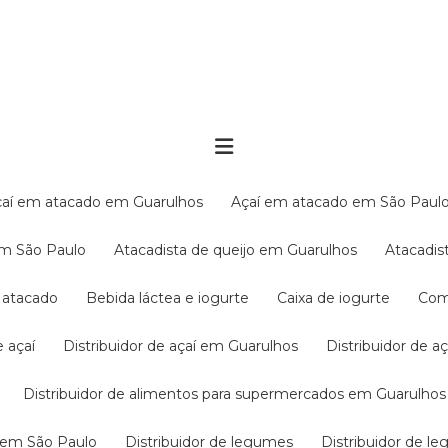
Açaí em atacado em Guarulhos
Açaí em atacado em São Paul
em São Paulo
Atacadista de queijo em Guarulhos
Atacadi
í atacado
Bebida láctea e iogurte
Caixa de iogurte
Co
e açaí
Distribuidor de açaí em Guarulhos
Distribuidor de 
Distribuidor de alimentos para supermercados em Guarulhos
s em São Paulo
Distribuidor de legumes
Distribuidor de 