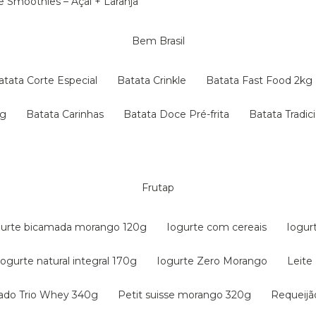
 e Smoothies – Açaí + Laranja
Bem Brasil
Batata Corte Especial
Batata Crinkle
Batata Fast Food 2kg
kg
Batata Carinhas
Batata Doce Pré-frita
Batata Tradic
Frutap
gurte bicamada morango 120g
Iogurte com cereais
Iogur
Iogurte natural integral 170g
Iogurte Zero Morango
Leit
tado Trio Whey 340g
Petit suisse morango 320g
Requeij