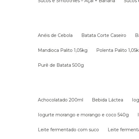
Sucos e Smoothies – Açaí + Banana
Sucos
Anéis de Cebola
Batata Corte Caseiro
Mandioca Palito 1,05kg
Polenta Palito 1,05
Purê de Batata 500g
Achocolatado 200ml
Bebida Láctea
Io
Iogurte morango e morango e coco 540g
Leite fermentado com suco
Leite fermen