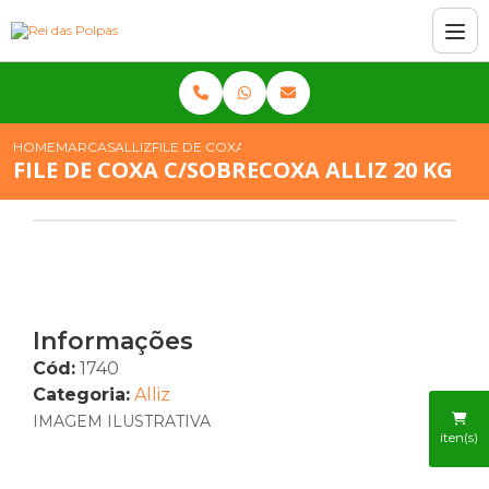
HOME
MARCAS
ALLIZ
FILE DE COXA C/SOBRECOXA ALLIZ 20 KG
FILE DE COXA C/SOBRECOXA ALLIZ 20 KG
Informações
Cód:
1740
Categoria:
Alliz
IMAGEM ILUSTRATIVA
iten(s)