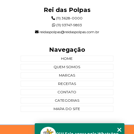
Rei das Polpas
(11) 3628-0000
(11) 93747-9893
reidaspolpas@reidaspolpas.com.br
Navegação
HOME
QUEM SOMOS
MARCAS
RECEITAS
CONTATO
CATEGORIAS
MAPA DO SITE
Copyright © Rei das Polpas. (Lei 9610 de 19/02/1998)
Olá! Fale agora pelo WhatsApp