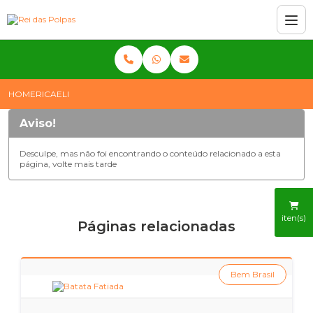
HOME
RICAELI
Aviso!
Desculpe, mas não foi encontrando o conteúdo relacionado a esta
página, volte mais tarde
iten(s)
Páginas relacionadas
Bem Brasil