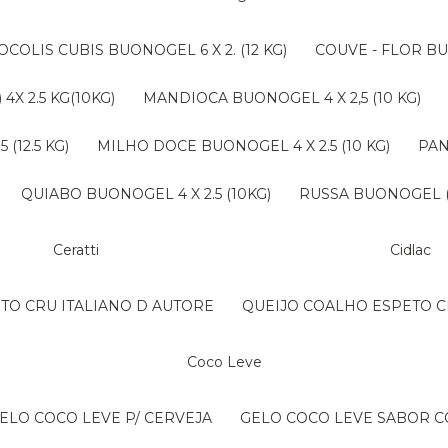
ROCOLIS CUBIS BUONOGEL 6 X 2. (12 KG)
COUVE - FLOR BU
4X 2.5 KG(10KG)
MANDIOCA BUONOGEL 4 X 2,5 (10 KG)
(12.5 KG)
MILHO DOCE BUONOGEL 4 X 2.5 (10 KG)
PA
QUIABO BUONOGEL 4 X 2.5 (10KG)
RUSSA BUONOGEL (B
Ceratti
Cidlac
NTO CRU ITALIANO D AUTORE
QUEIJO COALHO ESPETO C
Coco Leve
GELO COCO LEVE P/ CERVEJA
GELO COCO LEVE SABOR 