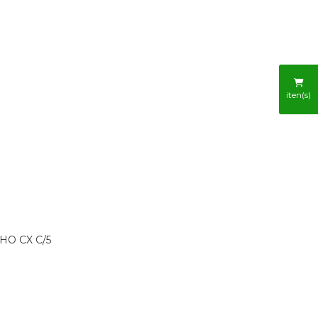
R
iten(s)
HO CX C/5