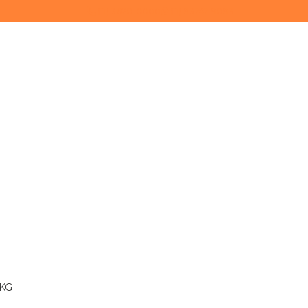
(11) 3628-0000
(11) 93747-9893
 KG