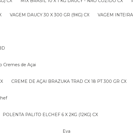
G) CX
MIX BRASIL 10 X 1 KG DAUCY - NAO COZIDO CX
X
VAGEM DAUCY 30 X 300 GR (9KG) CX
VAGEM INTEIRA 
BD
ko Cremes de Açai
CX
CREME DE AÇAI BRAZUKA TRAD CX 18 PT 300 GR CX
lchef
POLENTA PALITO ELCHEF 6 X 2KG (12KG) CX
Eva