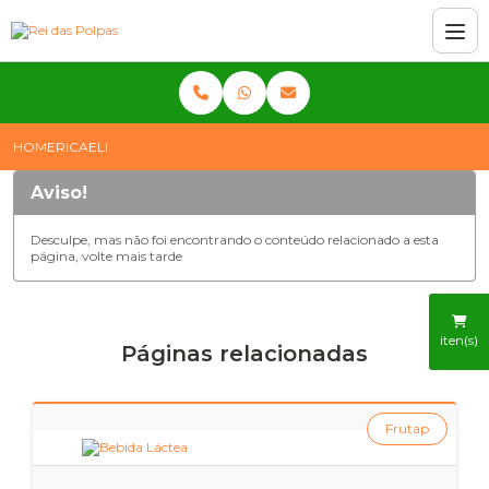
HOME
RICAELI
Aviso!
Desculpe, mas não foi encontrando o conteúdo relacionado a esta
página, volte mais tarde
iten(s)
Páginas relacionadas
Frutap