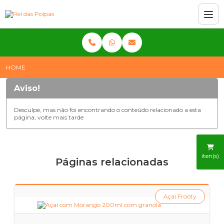
HOME
Aviso!
Desculpe, mas não foi encontrando o conteúdo relacionado a esta
página, volte mais tarde
iten(s)
Páginas relacionadas
Açaí Frooty