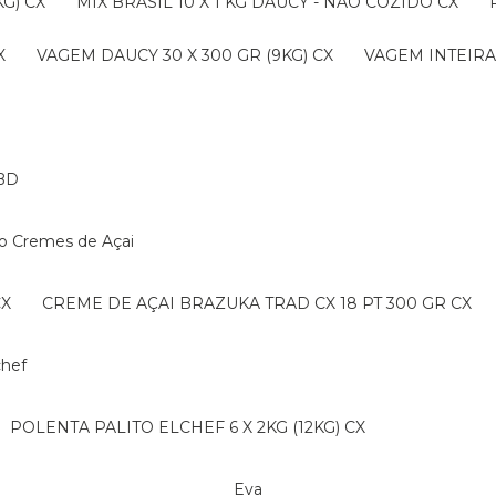
G) CX
MIX BRASIL 10 X 1 KG DAUCY - NAO COZIDO CX
X
VAGEM DAUCY 30 X 300 GR (9KG) CX
VAGEM INTEIRA 
BD
ko Cremes de Açai
CX
CREME DE AÇAI BRAZUKA TRAD CX 18 PT 300 GR CX
lchef
POLENTA PALITO ELCHEF 6 X 2KG (12KG) CX
Eva