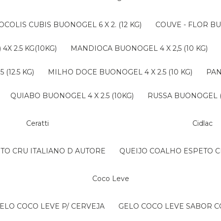
ROCOLIS CUBIS BUONOGEL 6 X 2. (12 KG)
COUVE - FLOR BU
4X 2.5 KG(10KG)
MANDIOCA BUONOGEL 4 X 2,5 (10 KG)
(12.5 KG)
MILHO DOCE BUONOGEL 4 X 2.5 (10 KG)
PA
QUIABO BUONOGEL 4 X 2.5 (10KG)
RUSSA BUONOGEL (B
Ceratti
Cidlac
NTO CRU ITALIANO D AUTORE
QUEIJO COALHO ESPETO C
Coco Leve
GELO COCO LEVE P/ CERVEJA
GELO COCO LEVE SABOR 