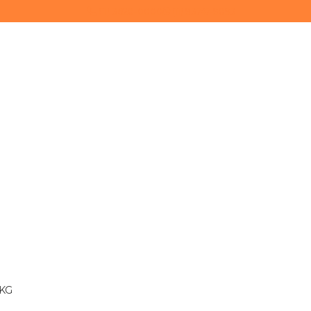
(11) 3628-0000
(11) 93747-9893
 KG