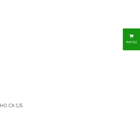
R
iten(s)
HO CX C/5