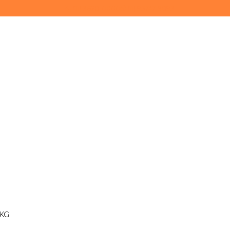
(11) 3628-0000
(11) 93747-9893
 KG