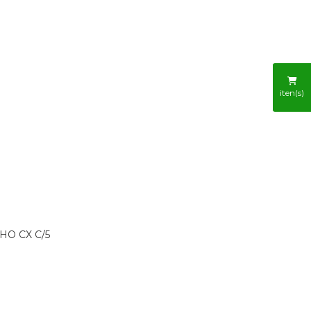
R
iten(s)
HO CX C/5