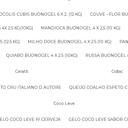
ROCOLIS CUBIS BUONOGEL 6 X 2. (12 KG)
COUVE - FLOR BU
4X 2.5 KG(10KG)
MANDIOCA BUONOGEL 4 X 2,5 (10 KG)
(12.5 KG)
MILHO DOCE BUONOGEL 4 X 2.5 (10 KG)
PA
QUIABO BUONOGEL 4 X 2.5 (10KG)
RUSSA BUONOGEL (B
Ceratti
Cidlac
NTO CRU ITALIANO D AUTORE
QUEIJO COALHO ESPETO C
Coco Leve
GELO COCO LEVE P/ CERVEJA
GELO COCO LEVE SABOR 