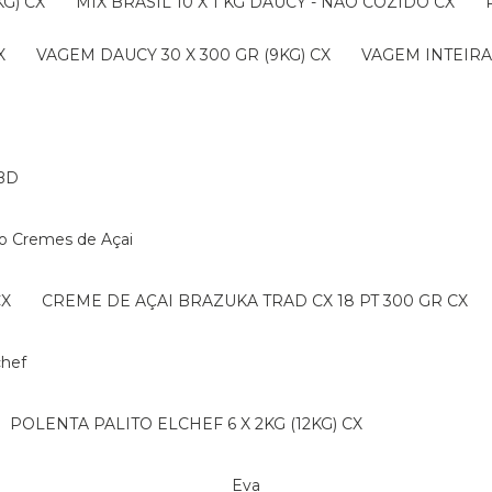
G) CX
MIX BRASIL 10 X 1 KG DAUCY - NAO COZIDO CX
X
VAGEM DAUCY 30 X 300 GR (9KG) CX
VAGEM INTEIRA 
BD
ko Cremes de Açai
CX
CREME DE AÇAI BRAZUKA TRAD CX 18 PT 300 GR CX
lchef
POLENTA PALITO ELCHEF 6 X 2KG (12KG) CX
Eva