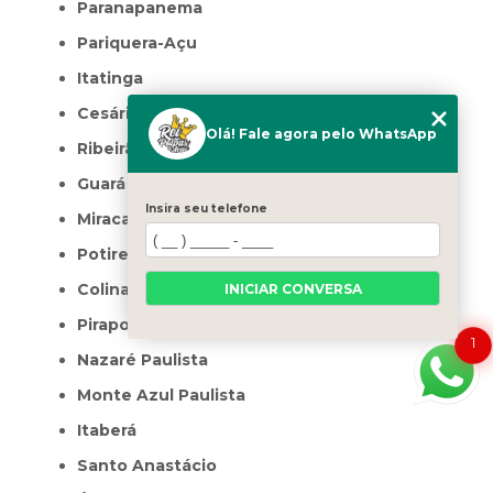
Paranapanema
Pariquera-Açu
Itatinga
Cesário Lange
Olá! Fale agora pelo WhatsApp
Ribeirão Branco
Guará
Insira seu telefone
Miracatu
Potirendaba
Colina
INICIAR CONVERSA
Pirapora do Bom Jesus
1
Nazaré Paulista
Monte Azul Paulista
Itaberá
Santo Anastácio