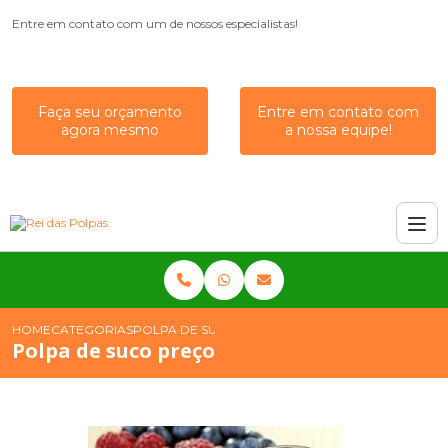
Entre em contato com um de nossos especialistas!
Faça seu orçamento
Entre em contato com
agora mesmo
a nossa equipe!
HOME
CATEGORIAS
POLPA DE SUCO PREÇO
Polpa de suco preço