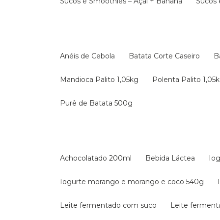
Sucos e Smoothies – Açaí + Banana
Sucos
Anéis de Cebola
Batata Corte Caseiro
Mandioca Palito 1,05kg
Polenta Palito 1,05
Purê de Batata 500g
Achocolatado 200ml
Bebida Láctea
Io
Iogurte morango e morango e coco 540g
Leite fermentado com suco
Leite fermen