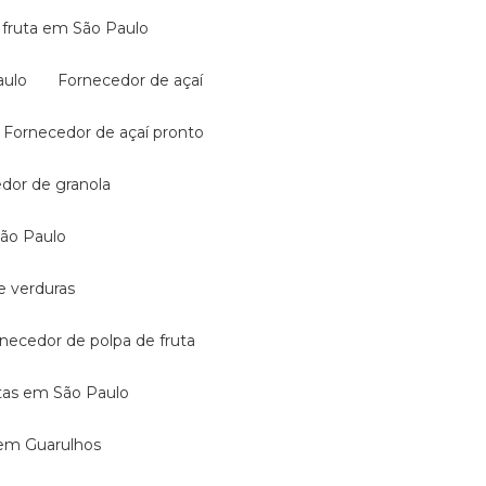
de fruta em São Paulo
aulo
Fornecedor de açaí
Fornecedor de açaí pronto
edor de granola
São Paulo
e verduras
rnecedor de polpa de fruta
utas em São Paulo
 em Guarulhos