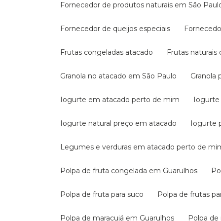
Fornecedor de produtos naturais em São Paul
Fornecedor de queijos especiais
Fornecedo
Frutas congeladas atacado
Frutas naturai
Granola no atacado em São Paulo
Granola
Iogurte em atacado perto de mim
Iogurte
Iogurte natural preço em atacado
Iogurte 
Legumes e verduras em atacado perto de mi
Polpa de fruta congelada em Guarulhos
P
Polpa de fruta para suco
Polpa de frutas p
Polpa de maracujá em Guarulhos
Polpa d