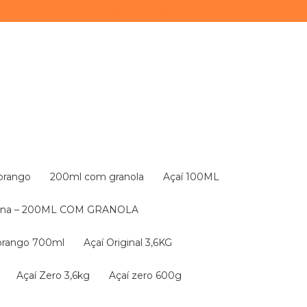
(11) 3628-0000
(11) 93747-9893
Morango
200ml com granola
Açaí 100ML
nana – 200ML COM GRANOLA
orango 700ml
Açaí Original 3,6KG
Açaí Zero 3,6kg
Açaí zero 600g