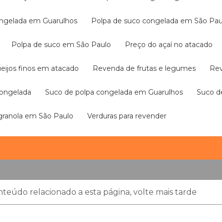
congelada em Guarulhos
Polpa de suco congelada em São Pau
Polpa de suco em São Paulo
Preço do açaí no atacado
ueijos finos em atacado
Revenda de frutas e legumes
R
congelada
Suco de polpa congelada em Guarulhos
Suco 
 granola em São Paulo
Verduras para revender
teúdo relacionado a esta página, volte mais tarde