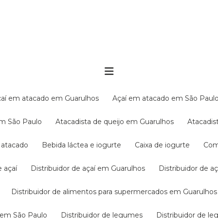
Açaí em atacado em Guarulhos
Açaí em atacado em São Paul
em São Paulo
Atacadista de queijo em Guarulhos
Atacadi
í atacado
Bebida láctea e iogurte
Caixa de iogurte
Co
e açaí
Distribuidor de açaí em Guarulhos
Distribuidor de 
Distribuidor de alimentos para supermercados em Guarulhos
s em São Paulo
Distribuidor de legumes
Distribuidor de 