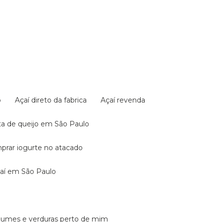
o
Açaí direto da fabrica
Açaí revenda
sta de queijo em São Paulo
mprar iogurte no atacado
açaí em São Paulo
legumes e verduras perto de mim