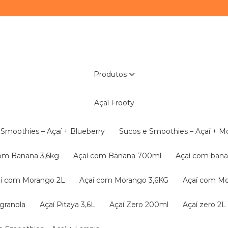
Produtos
Açaí Frooty
e Smoothies – Açaí + Blueberry
Sucos e Smoothies – Açaí + 
com Banana 3,6kg
Açaí com Banana 700ml
Açaí com ba
çaí com Morango 2L
Açaí com Morango 3,6KG
Açaí com M
granola
Açaí Pitaya 3,6L
Açaí Zero 200ml
Açaí zero 2L