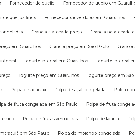
o
Fornecedor de queijo
Fornecedor de queijo em Guarulh
r de queijos finos
Fornecedor de verduras em Guarulhos
s congeladas
Granola a atacado preço
Granola no atacado
 preço em Guarulhos
Granola preço em São Paulo
Granol
 integral
Iogurte integral em Guarulhos
Iogurte integral 
preço
Iogurte preço em Guarulhos
Iogurte preço em São
m
Polpa de abacaxi
Polpa de açaí congelada
Polpa co
olpa de fruta congelada em São Paulo
Polpa de fruta congel
ara suco
Polpa de frutas vermelhas
Polpa de laranja
Po
e maracujá em São Paulo
Polpa de morango congelada
P