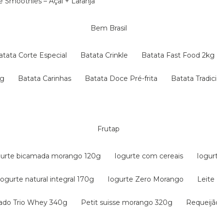
 e Smoothies – Açaí + Laranja
Bem Brasil
Batata Corte Especial
Batata Crinkle
Batata Fast Food 2kg
kg
Batata Carinhas
Batata Doce Pré-frita
Batata Tradic
Frutap
gurte bicamada morango 120g
Iogurte com cereais
Iogur
Iogurte natural integral 170g
Iogurte Zero Morango
Leit
tado Trio Whey 340g
Petit suisse morango 320g
Requeij