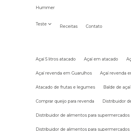
Hummer
Teste
Receitas
Contato
Açaí 5 litros atacado
Açaí em atacado
Açaí revenda em Guarulhos
Açaí revenda 
Atacado de frutas e legumes
Balde de aça
Comprar queijo para revenda
Distribuidor d
Distribuidor de alimentos para supermercados
Distribuidor de alimentos para supermercado