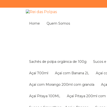
Home
Quem Somos
Sachês de polpa orgânica de 100g
Sucos 
Açaí 700ml
Açaí com Banana 2L
Açaí 
Açaí com Morango 200ml com granola
A
Açaí Pitaya 100ML
Açaí Pitaya 200ml com 