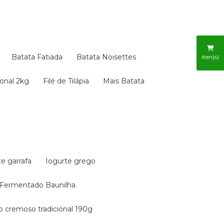
Batata Fatiada
Batata Noisettes
iten(s)
ional 2kg
Filé de Tilápia
Mais Batata
te garrafa
Iogurte grego
e Fermentado Baunilha
ão cremoso tradicional 190g