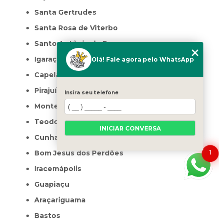
Santa Gertrudes
Santa Rosa de Viterbo
Santo Antônio de Posse
Igaraçu do Tietê
Olá! Fale agora pelo WhatsApp
Capela do Alto
Pirajuí
Insira seu telefone
Monte Aprazível
Teodoro Sampaio
INICIAR CONVERSA
Cunha
Bom Jesus dos Perdões
1
Iracemápolis
Guapiaçu
Araçariguama
Bastos