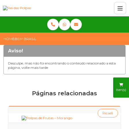
HOME
BEM BRASIL
Aviso!
Desculpe, mas não foi encontrando o conteúdo relacionado a esta
página, volte mais tarde
iten(s)
Páginas relacionadas
Ricaeli