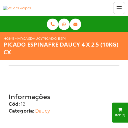
HOME
MARCAS
DAUCY
PICADO ESPINAFRE DAUCY 4 X 2.5 (10KG) CX
PICADO ESPINAFRE DAUCY 4 X 2.5 (10KG)
CX
Informações
Cód:
12
Categoria:
Daucy
iten(s)
.