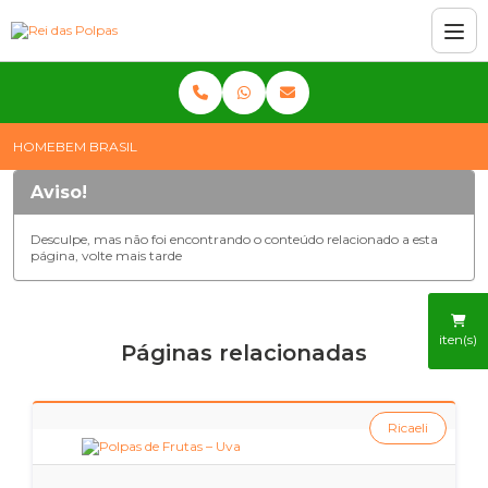
HOME
BEM BRASIL
Aviso!
Desculpe, mas não foi encontrando o conteúdo relacionado a esta
página, volte mais tarde
iten(s)
Páginas relacionadas
Ricaeli