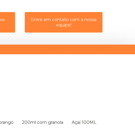
ra
Entre em contato com a nossa
equipe!
(11) 3628-0000
(11) 93747-9893
Morango
200ml com granola
Açaí 100ML