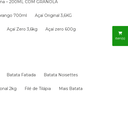
nana – 200ML COM GRANOLA
orango 700ml
Açaí Original 3,6KG
Açaí Zero 3,6kg
Açaí zero 600g
iten(s)
Batata Fatiada
Batata Noisettes
ional 2kg
Filé de Tilápia
Mais Batata