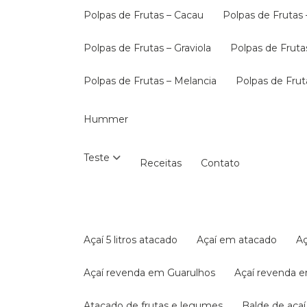
Polpas de Frutas – Cacau
Polpas de Frutas 
Polpas de Frutas – Graviola
Polpas de Fruta
Polpas de Frutas – Melancia
Polpas de Fru
Hummer
Teste
Receitas
Contato
Açaí 5 litros atacado
Açaí em atacado
Açaí revenda em Guarulhos
Açaí revenda 
Atacado de frutas e legumes
Balde de aça