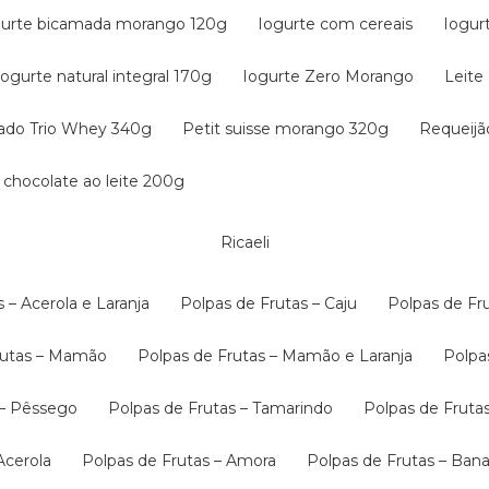
gurte bicamada morango 120g
Iogurte com cereais
Iogur
Iogurte natural integral 170g
Iogurte Zero Morango
Leit
tado Trio Whey 340g
Petit suisse morango 320g
Requeij
 chocolate ao leite 200g
Ricaeli
s – Acerola e Laranja
Polpas de Frutas – Caju
Polpas de F
Frutas – Mamão
Polpas de Frutas – Mamão e Laranja
Polp
s – Pêssego
Polpas de Frutas – Tamarindo
Polpas de Fruta
 Acerola
Polpas de Frutas – Amora
Polpas de Frutas – B