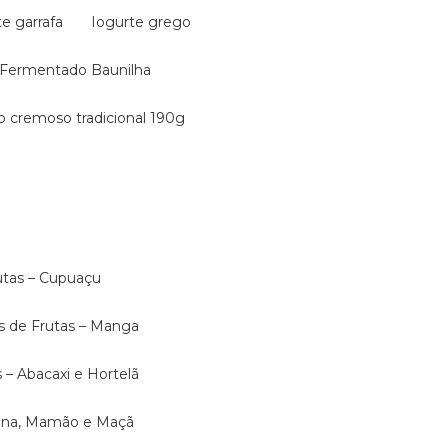
te garrafa
Iogurte grego
e Fermentado Baunilha
ão cremoso tradicional 190g
rutas – Cupuaçu
as de Frutas – Manga
s – Abacaxi e Hortelã
anana, Mamão e Maçã