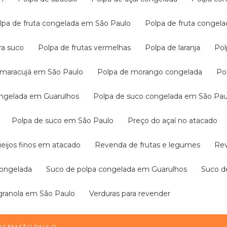
olpa de fruta congelada em São Paulo
Polpa de fruta congel
ara suco
Polpa de frutas vermelhas
Polpa de laranja
Po
e maracujá em São Paulo
Polpa de morango congelada
P
congelada em Guarulhos
Polpa de suco congelada em São Pau
Polpa de suco em São Paulo
Preço do açaí no atacado
ueijos finos em atacado
Revenda de frutas e legumes
R
congelada
Suco de polpa congelada em Guarulhos
Suco 
 granola em São Paulo
Verduras para revender
AS EM SÃO PAULO