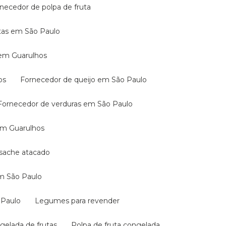
rnecedor de polpa de fruta
utas em São Paulo
 em Guarulhos
os
Fornecedor de queijo em São Paulo
Fornecedor de verduras em São Paulo
 em Guarulhos
a sache atacado
em São Paulo
 Paulo
Legumes para revender
ngelada de frutas
Polpa de fruta congelada