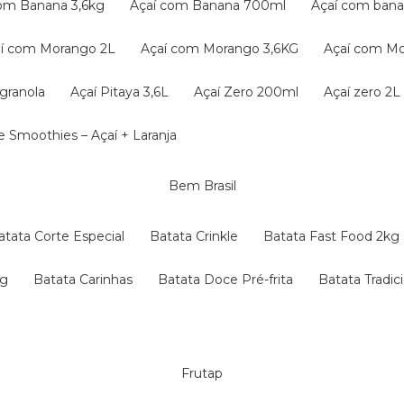
com Banana 3,6kg
Açaí com Banana 700ml
Açaí com ba
çaí com Morango 2L
Açaí com Morango 3,6KG
Açaí com M
granola
Açaí Pitaya 3,6L
Açaí Zero 200ml
Açaí zero 2L
 e Smoothies – Açaí + Laranja
Bem Brasil
Batata Corte Especial
Batata Crinkle
Batata Fast Food 2kg
kg
Batata Carinhas
Batata Doce Pré-frita
Batata Tradic
Frutap