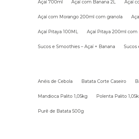
Açaí 700ml
Açaí com Banana 2L
Açaí 
Açaí com Morango 200ml com granola
A
Açaí Pitaya 100ML
Açaí Pitaya 200ml com 
Sucos e Smoothies – Açaí + Banana
Sucos
Anéis de Cebola
Batata Corte Caseiro
Mandioca Palito 1,05kg
Polenta Palito 1,05
Purê de Batata 500g