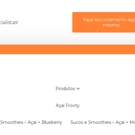
Faça seu orçamento ago
alistas!
mesmo
Produtos
Açaí Frooty
e Smoothies – Açaí + Blueberry
Sucos e Smoothies – Açaí + 