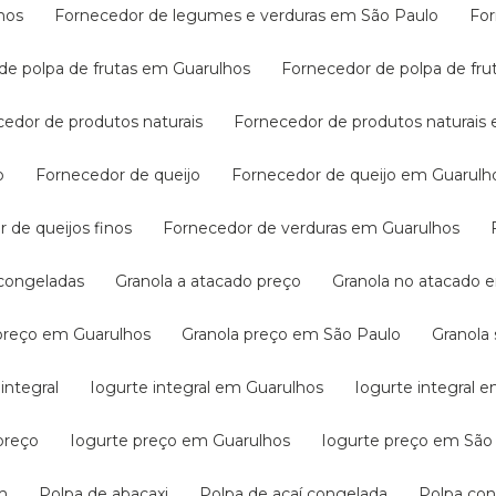
hos
Fornecedor de legumes e verduras em São Paulo
Fo
 de polpa de frutas em Guarulhos
Fornecedor de polpa de fr
cedor de produtos naturais
Fornecedor de produtos naturais
o
Fornecedor de queijo
Fornecedor de queijo em Guarulh
r de queijos finos
Fornecedor de verduras em Guarulhos
s congeladas
Granola a atacado preço
Granola no atacado
 preço em Guarulhos
Granola preço em São Paulo
Granol
 integral
Iogurte integral em Guarulhos
Iogurte integral 
preço
Iogurte preço em Guarulhos
Iogurte preço em São
m
Polpa de abacaxi
Polpa de açaí congelada
Polpa co