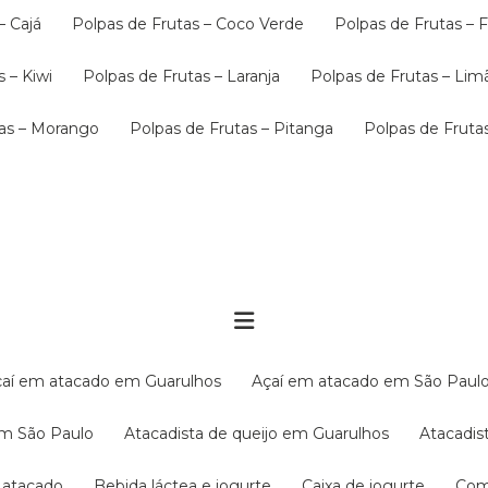
– Cajá
Polpas de Frutas – Coco Verde
Polpas de Frutas –
s – Kiwi
Polpas de Frutas – Laranja
Polpas de Frutas – Lim
tas – Morango
Polpas de Frutas – Pitanga
Polpas de Frut
Açaí em atacado em Guarulhos
Açaí em atacado em São Paul
em São Paulo
Atacadista de queijo em Guarulhos
Atacadi
í atacado
Bebida láctea e iogurte
Caixa de iogurte
Co