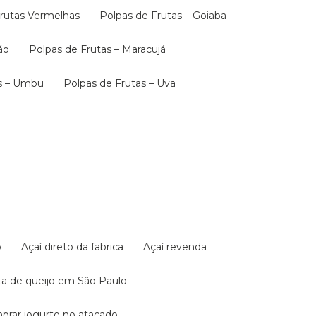
 Frutas Vermelhas
Polpas de Frutas – Goiaba
ão
Polpas de Frutas – Maracujá
as – Umbu
Polpas de Frutas – Uva
o
Açaí direto da fabrica
Açaí revenda
sta de queijo em São Paulo
mprar iogurte no atacado