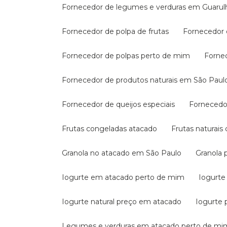
Fornecedor de legumes e verduras em Guarul
Fornecedor de polpa de frutas
Fornecedor
Fornecedor de polpas perto de mim
Forne
Fornecedor de produtos naturais em São Paul
Fornecedor de queijos especiais
Fornecedo
Frutas congeladas atacado
Frutas naturai
Granola no atacado em São Paulo
Granola
Iogurte em atacado perto de mim
Iogurte
Iogurte natural preço em atacado
Iogurte 
Legumes e verduras em atacado perto de mi