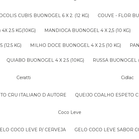
ROCOLIS CUBIS BUONOGEL 6 X 2. (12 KG)
COUVE - FLOR BU
4X 2.5 KG(10KG)
MANDIOCA BUONOGEL 4 X 2,5 (10 KG)
(12.5 KG)
MILHO DOCE BUONOGEL 4 X 2.5 (10 KG)
PA
QUIABO BUONOGEL 4 X 2.5 (10KG)
RUSSA BUONOGEL (B
Ceratti
Cidlac
NTO CRU ITALIANO D AUTORE
QUEIJO COALHO ESPETO C
Coco Leve
GELO COCO LEVE P/ CERVEJA
GELO COCO LEVE SABOR 