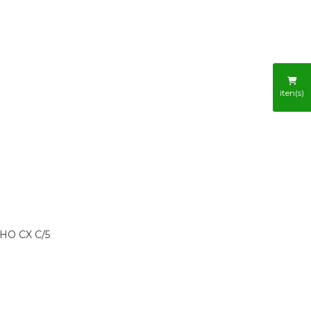
R
iten(s)
HO CX C/5