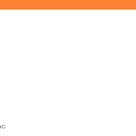
(11) 3628-0000
(11) 93747-9893
 KG