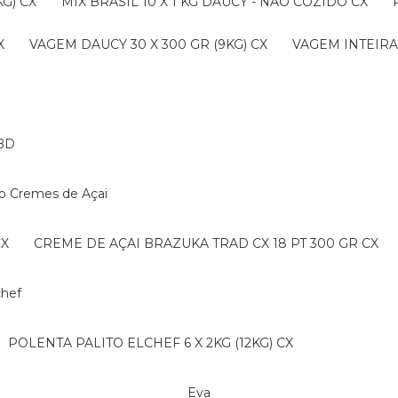
G) CX
MIX BRASIL 10 X 1 KG DAUCY - NAO COZIDO CX
X
VAGEM DAUCY 30 X 300 GR (9KG) CX
VAGEM INTEIRA 
BD
ko Cremes de Açai
CX
CREME DE AÇAI BRAZUKA TRAD CX 18 PT 300 GR CX
lchef
POLENTA PALITO ELCHEF 6 X 2KG (12KG) CX
Eva