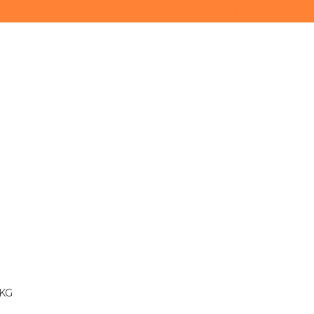
(11) 3628-0000
(11) 93747-9893
 KG