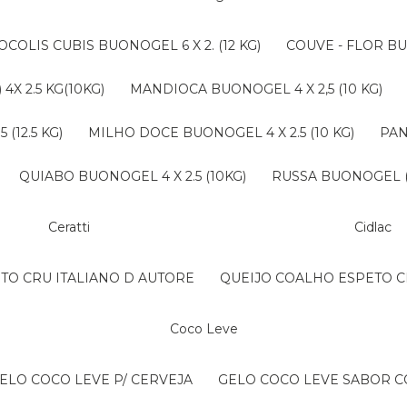
ROCOLIS CUBIS BUONOGEL 6 X 2. (12 KG)
COUVE - FLOR BU
4X 2.5 KG(10KG)
MANDIOCA BUONOGEL 4 X 2,5 (10 KG)
(12.5 KG)
MILHO DOCE BUONOGEL 4 X 2.5 (10 KG)
PA
QUIABO BUONOGEL 4 X 2.5 (10KG)
RUSSA BUONOGEL (B
Ceratti
Cidlac
NTO CRU ITALIANO D AUTORE
QUEIJO COALHO ESPETO C
Coco Leve
GELO COCO LEVE P/ CERVEJA
GELO COCO LEVE SABOR 