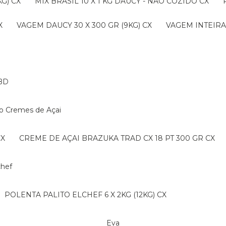
G) CX
MIX BRASIL 10 X 1 KG DAUCY - NAO COZIDO CX
X
VAGEM DAUCY 30 X 300 GR (9KG) CX
VAGEM INTEIRA 
BD
ko Cremes de Açai
CX
CREME DE AÇAI BRAZUKA TRAD CX 18 PT 300 GR CX
lchef
POLENTA PALITO ELCHEF 6 X 2KG (12KG) CX
Eva