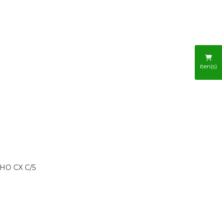
R
iten(s)
HO CX C/5