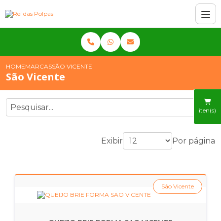
HOME
MARCAS
SÃO VICENTE
São Vicente
iten(s)
Exibir
Por página
São Vicente