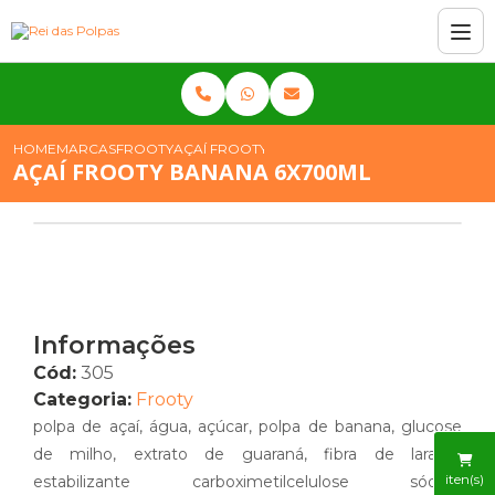
HOME
MARCAS
FROOTY
AÇAÍ FROOTY BANANA 6X700ML
AÇAÍ FROOTY BANANA 6X700ML
Informações
Cód:
305
Categoria:
Frooty
polpa de açaí, água, açúcar, polpa de banana, glucose
de milho, extrato de guaraná, fibra de laranja,
iten(s)
estabilizante carboximetilcelulose sódica,