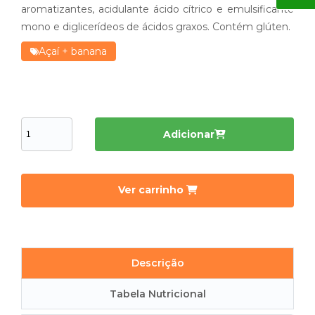
aromatizantes, acidulante ácido cítrico e emulsificante
mono e diglicerídeos de ácidos graxos. Contém glúten.
Açaí + banana
Adicionar
Ver carrinho
Descrição
Tabela Nutricional