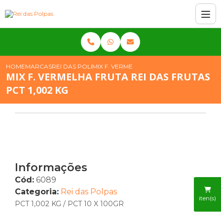
HOME
MARCAS
REI DAS POLPAS
MIX F. VERMELHA FRUTA REI DAS FRUTAS 
MIX F. VERMELHA FRUTA REI DAS FRUTAS
PCT 1,002 KG
Informações
Cód:
6089
Categoria:
Rei das Polpas
iten(s)
PCT 1,002 KG / PCT 10 X 100GR