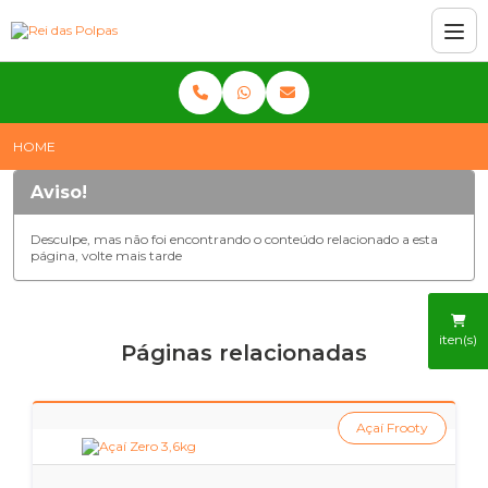
HOME
Aviso!
Desculpe, mas não foi encontrando o conteúdo relacionado a esta
página, volte mais tarde
iten(s)
Páginas relacionadas
Açaí Frooty