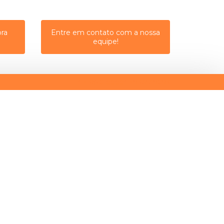
ra
Entre em contato com a nossa
equipe!
(11) 3628-0000
(11) 93747-9893