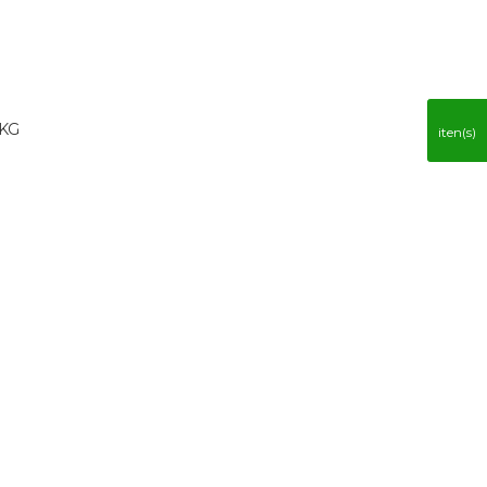
 KG
iten(s)
R