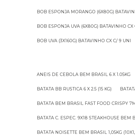
BOB ESPONJA MORANGO (6X80G) BATAVIN
BOB ESPONJA UVA (6X80G) BATAVINHO CX C
BOB UVA (3X160G) BATAVINHO CX C/ 9 UNI
ANEIS DE CEBOLA BEM BRASIL 6 X 1.05KG
BATATA BB RUSTICA 6 X 2.5 (15 KG)
BATA
BATATA BEM BRASIL FAST FOOD CRISPY 7M (
BATATA C. ESPEC. 9X18 STEAKHOUSE BEM B
BATATA NOISETTE BEM BRASIL 1,05KG (10X1