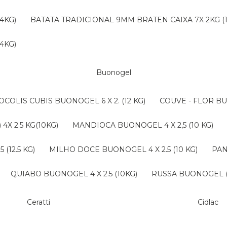
4KG)
BATATA TRADICIONAL 9MM BRATEN CAIXA 7X 2KG (
4KG)
Buonogel
ROCOLIS CUBIS BUONOGEL 6 X 2. (12 KG)
COUVE - FLOR BU
4X 2.5 KG(10KG)
MANDIOCA BUONOGEL 4 X 2,5 (10 KG)
(12.5 KG)
MILHO DOCE BUONOGEL 4 X 2.5 (10 KG)
PA
QUIABO BUONOGEL 4 X 2.5 (10KG)
RUSSA BUONOGEL (B
Ceratti
Cidlac