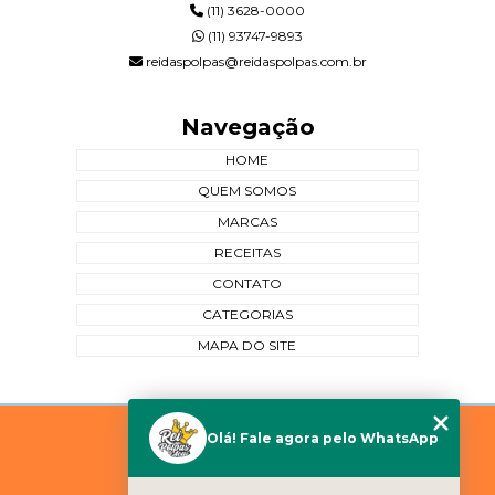
(11) 3628-0000
(11) 93747-9893
reidaspolpas@reidaspolpas.com.br
Navegação
HOME
QUEM SOMOS
MARCAS
RECEITAS
CONTATO
CATEGORIAS
MAPA DO SITE
Copyright © Rei das Polpas. (Lei 9610 de 19/02/1998)
Olá! Fale agora pelo WhatsApp
W3C
W3C