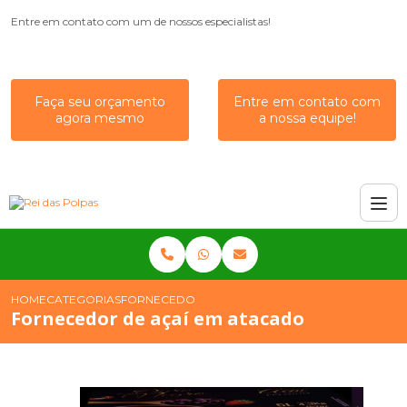
Entre em contato com um de nossos especialistas!
Faça seu orçamento
Entre em contato com
agora mesmo
a nossa equipe!
HOME
CATEGORIAS
FORNECEDOR DE AÇAÍ EM ATACADO
Fornecedor de açaí em atacado