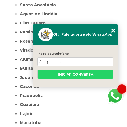
Santo Anastácio
Águas de Lindóia
Elias Fausto
Paraibuna
Olá! Fale agora pelo WhatsApp
Rosana
Viradouro
Insira seu telefone
Alumínio
Buritama
INICIAR CONVERSA
Juquiá
Caconde
1
Pradópolis
Guapiara
Itajobi
Macatuba