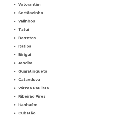
Votorantim
Sertãozinho
Valinhos
Tatuí
Barretos
Itatiba
Birigui
Jandira
Guaratinguetá
Catanduva
Várzea Paulista
Ribeirão Pires
Itanhaém
Cubatão