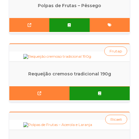
Polpas de Frutas – Pêssego
Frutap
Requeijão cremoso tradicional 190g
Ricaeli